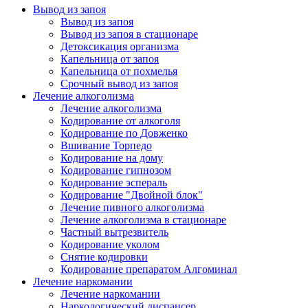
Вывод из запоя
Вывод из запоя
Вывод из запоя в стационаре
Детоксикация организма
Капельница от запоя
Капельница от похмелья
Срочный вывод из запоя
Лечение алкоголизма
Лечение алкоголизма
Кодирование от алкоголя
Кодирование по Довженко
Вшивание Торпедо
Кодирование на дому
Кодирование гипнозом
Кодирование эспераль
Кодирование "Двойной блок"
Лечение пивного алкоголизма
Лечение алкоголизма в стационаре
Частный вытрезвитель
Кодирование уколом
Снятие кодировки
Кодирование препаратом Алгоминал
Лечение наркомании
Лечение наркомании
Наркологический диспансер