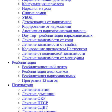
Консультация нарколога
Нарколог на дом
Снятие ломки
УБОД
Детоксикация от наркотиков
Кодирование от наркомании
Анонимная наркологическая помощь
Day Top - реабилитация наркозависимых
Лечение зависимости от соли
Лечение зависимости от спайса
Кодирование препаратом Налтрексон
Лечение от кодеиновой зависимости
Лечение зависимости от марихуаны
Реабилитация
Реабилитационный центр
Реабилитация алкоголиков
Реабилитация наркозависимых
Программа 12 шагов
Психиатрия
Лечение апатии
Лечение деменции
Лечение ОКР
Лечение ПТСР
Лечение СДВГ
Лечение игромании